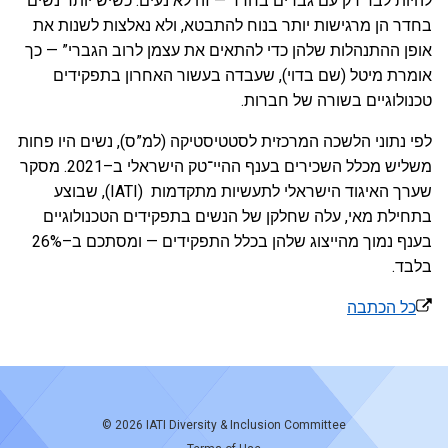
להיות לבד רק עם גברים בחדר — זה לא נעים. כשיש יותר נשים
בחדר הן מרגישות יותר בנוח להתבטא, ולא נאלצות לשנות את
אופן ההתנהלות שלהן כדי להתאים את עצמן לרוב הגברי” — כך
אומרת מיטל (שם בדוי), שעבדה בעשור האחרון בתפקידים
טכנולוגיים בשורה של חברות.
לפי נתוני הלשכה המרכזית לסטטיסטיקה (למ”ס), נשים היו פחות
משליש מכלל השכירים בענף ההיי־טק הישראלי ב–2021. מסקר
שערך האיגוד הישראלי לתעשיות מתקדמות (IATI), שבוצע
בתחילת מאי, עלה שחלקן של הנשים בתפקידים הטכנולוגיים
בענף נמוך מהייצוג שלהן בכלל התפקידים — ומסתכם ב–26%
בלבד.
כל הכתבה
© 2026
IATI Diversity & Inclusion Committee