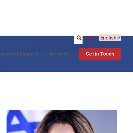
Search
ernment Support
About Us
Get in Touch