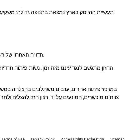
תעשיית ההייטק בארץ נמצאת בתנופה גדולה: משקיעים 
הדו”ח האחרון של רשות החדשנות, מצביע על 13,000 משרות פתוחות שחברות ההייטק לא הצליחו לאייש בשנת 2020. היום המספר גדול בהרבה.
החזון מתגשם לנגד עיננו מזה זמן. נשות-פיתוח חרדי
במרכזי פיתוח אחרים, ערבים משתלבים בהצלחה במשימות
צוותים מוכשרים, המונעים על ידי רצון חזק להצליח ולתר
Terms of Use
Privacy Policy
Accessibility Declaration
Sitemap