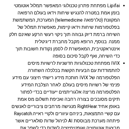
Lipifai מפתחת פתרון טכנולוגי המאפשר תמלול אוטומטי
בזמן אמת במטרה להנגיש שיחות וידאו בעולם הרפואה
המקוונת (טלרפואה telemedicine) המערכת, המשתמשת
בפלטפורמות שיחות וידאו קיימות, מאפשרת תמלול של
השיחה ברמת דיוק גבוהה תוך ניקוי רעשי הרקע שאינם חלק
ממנה. בנוסף, הרופא מקבל מחברת דיגיטלית
אינטראקטיבית, המאפשרת לו לסמן נקודות חשובות תוך
כדי השיחה, ואף לקבל סיכום בסופה
IVIX מפתחת טכנולוגיות חדשניות לרשויות מיסים
להתמודדות עם הבעיות הקשות בכלכלה השחורה.
הפלטפורמה של IVIX חותכת מידע רישתי חיצוני עם מידע
פנימי של רשויות מיסים בעולם. לאחר הצלבת המידע
הפלטפורמה מריצה אלגוריתמים ייעודיים בכדי לפתור
תיקים מסובכים בצורה רחבה ואכיפת תשלום מס אמת
באופן אחיד.
RightHear מנגישה מרחבים ציבוריים לאנשים
עם קשיי התמצאות, ביניהם עיוורים ולקויי ראייה.
Raycatch
פיתחה מערכת מבוססת AI לניהול שדות סולאריים אשר
מבצעת אוטומציה ואופטימיזציה לשדות כדי לשפר את