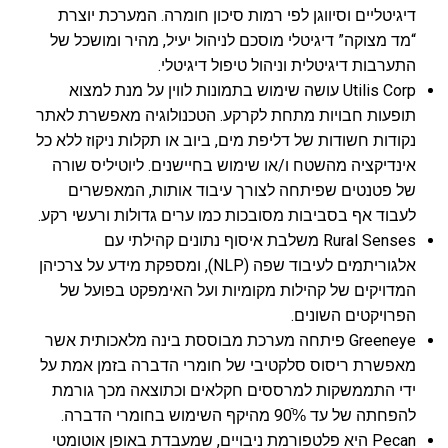
דיגיטליים וסיווגן לפי רמות סיכון חומרה. המערכת יוצרת
“מד מצוקה” דיגיטלי מוסכם לניהול יעיל, מהיר ומושכל של
התערבות דיגיטלית וניהול טיפול דיגיטלי.
Utilis Corp עושה שימוש בתמונות לווין על מנת למצוא
תופעות חבויות מתחת לקרקע. הטכנולוגיה מאפשרת לאתר
נקודות חשודות של דליפת מים, ביוב או תקלות ניקוז ללא כל
אינדיקציה מהשטח ו/או שימוש בחיישנים. ליוטיליס שורה
של פטנטים שפיתחה לצורך עיבוד אותות, המאפשרים
לעבוד אף בסביבות מסובכות כמו ערים גדולות ורעשי רקע.
Rural Senses משלבת איסוף נתונים קהילתי עם
אלגוריתמים לעיבוד שפה (NLP), ומספקת מידע על צרכיהן
המדויקים של קהילות מקומיות ועל האימפקט בפועל של
הפרויקטים השונים.
Greeneye פיתחה מערכת מבוססת בינה מלאכותית אשר
מאפשרת ריסוס סלקטיבי של חומרי הדברה בזמן אמת על
ידי התממשקות למרססים חקלאים וכתוצאה מכך גורמת
להפחתה של עד 90%ֿ מהיקף השימוש בחומרי הדברה.
Pecan היא פלטפורמת ניבויים, שמעבדת באופן אוטומטי