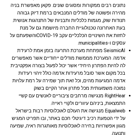
נתונים רבים ממקורות ומסוגים שונים. פקאן מאפשרת בניה
מהירה ופשוטה של מודלים המנבאים ברמת דיוק גבוהה
תנודות שוק, מגמות כלכליות ותבניות של התנהגות אנושית.
בעת האחרונה טכנולוגיית החברה מיושמת גם על מנת
לחזות את השינויים הכלכליים עקב COVID-19והשפעתם על
עסקים ו-municipalities.
SeismicAI מפתחת מערכת התרעה בזמן אמת לרעידת
אדמה. המערכת מממשת מודלים ייחודיים אשר מאפשרים
לה להיות הפתרון היחידי אשר יכול לפעול בצורה אפקטיבית
בכל מקום אשר סובל מרעידות אדמה כולל זיהוי רעידות
אדמה המגיעות מהים, וכל זאת תוך שמירה על רמת עלויות
נמוכה משמעותית מכל פתרון אחר הקיים בשוק
RightHear מנגישה מרחבים ציבוריים לאנשים עם קשיי
התמצאות, ביניהם עיוורים ולקויי ראייה.
Equalweb מנגישה את העולם לאוכלוסיות רבות בישראל
על ידי הטמעת רכיב דיגיטלי חכם באתר, ובו תפריט המגיש
מגוון אפשרויות בחירה לאוכלוסיות מאותגרות ראיה, שמיעה
ותנועה.