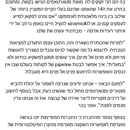
בה הם הכי זקוקים לה. מאות סטארטאפים הגישו בקשה, ומתוכם
בחרנו את ה14 שהאמנו שהינם בעלי הקייס המעניין ביותר של
שילוב בין בינה מלאכותית לאימפקט.״אם עזרנו לפקאן לסייע
לעסקים קטנים, או לseismicAI להציל חיים באופן נרחב על ידי
איתור רעידות אדמה – מבחינתי עשינו את שלנו.
״למרות שהכותרת נשארה זהה, התוכן עצמו התעדכן למציאות
הנוכחית. לדוגמא כל מה שקשור לגיוס עובדים (שצריך להעשות
מרחוק ולא פנים אל פנים), איך עושים ‪pitch‬ למשקיע בוידאו ולא
“במעלית”, איך אפשר לבנות ‪pipeline‬ של לקוחות בעולם שבו אין
כנסים והאפשרות להיפגש פנים אל פנים היא מוגבלת.
״לפעם הבאה – אנחנו יודעים שנרצה לשמור על יכולת להביא
מנטורים וסטארטפים מחול כפי שעשינו כעת, אבל בנוסף לחשוב
על דרכים מקוריות לייצר אוירה של קבוצה. את זה אנחנו עדין
מנסים לפצח״, אמר בכר.
בנוסף נמסר מהחברה כי החברות המסיימות יזכו בגישה
מועדפת לאפשרות השקעה מועדפת מהקרן הפיטלנטרופית של